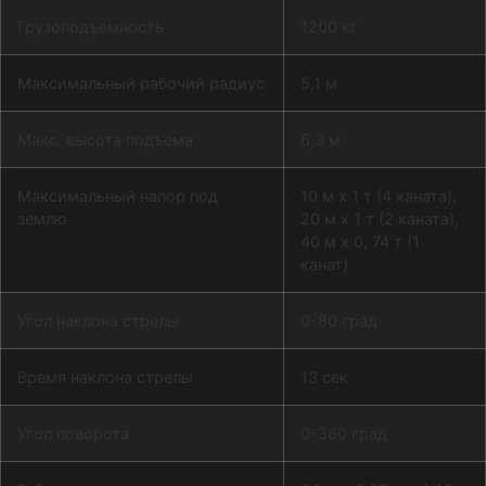
Грузоподъемность
1200 кг
Максимальный рабочий радиус
5,1 м
Макс. высота подъема
6,3 м
Максимальный напор под
10 м х 1 т (4 каната),
землю
20 м х 1 т (2 каната),
40 м х 0, 74 т (1
канат)
Угол наклона стрелы
0-80 град
Время наклона стрелы
13 сек
Угол поворота
0-360 град