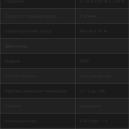
Габариты
2,1 м х 0,65 м х 1,46 м
Скорость подъёма крана
8 м/мин
Характеристики троса
Ф8 мм х 45 м
Двигатель:
Модель
F195
Способ запуска
электрический
Рабочий диапазон температур
от -5 до +40
Топливо
дизельное
Норма расхода
274 г/кВт — ч