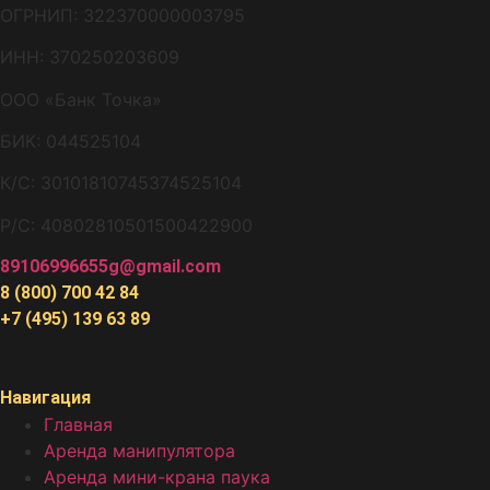
ОГРНИП: 322370000003795
ИНН: 370250203609
ООО «Банк Точка»
БИК: 044525104
К/С: 30101810745374525104
Р/С: 40802810501500422900
89106996655g@gmail.com
8 (800) 700 42 84
+7 (495) 139 63 89
Навигация
Главная
Аренда манипулятора
Аренда мини-крана паука