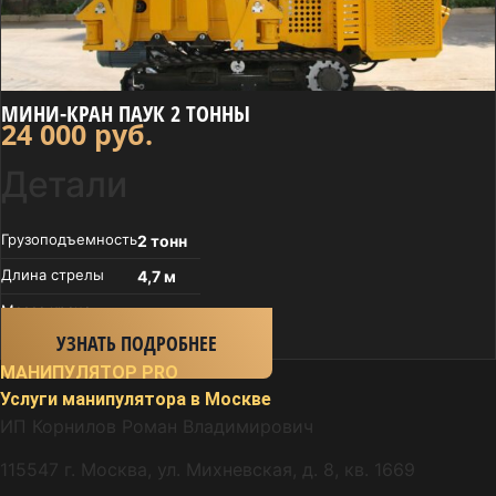
МИНИ-КРАН ПАУК 2 ТОННЫ
24 000
руб.
Детали
Грузоподъем­ность
2 тонн
Длина стрелы
4,7 м
Масса крана
—
УЗНАТЬ ПОДРОБНЕЕ
МАНИПУЛЯТОР
PRO
Услуги манипулятора в Москве
ИП Корнилов Роман Владимирович
115547 г. Москва, ул. Михневская, д. 8, кв. 1669