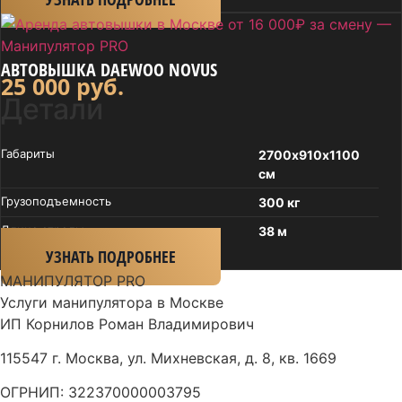
АВТОВЫШКА DAEWOO NOVUS
25 000
руб.
Детали
Габариты
2700х910х1100
см
Грузоподъем­ность
300 кг
Длина стрелы
38 м
УЗНАТЬ ПОДРОБНЕЕ
МАНИПУЛЯТОР
PRO
Услуги манипулятора в Москве
ИП Корнилов Роман Владимирович
115547 г. Москва, ул. Михневская, д. 8, кв. 1669
ОГРНИП: 322370000003795