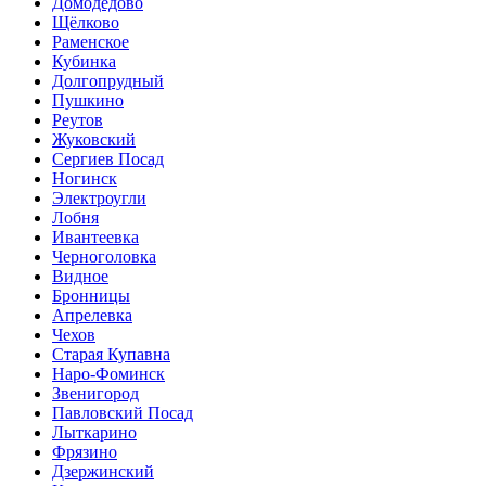
Домодедово
Щёлково
Раменское
Кубинка
Долгопрудный
Пушкино
Реутов
Жуковский
Сергиев Посад
Ногинск
Электроугли
Лобня
Ивантеевка
Черноголовка
Видное
Бронницы
Апрелевка
Чехов
Старая Купавна
Наро-Фоминск
Звенигород
Павловский Посад
Лыткарино
Фрязино
Дзержинский