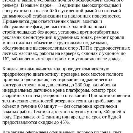
рельефа. В нашем парке — 3 единицы высокопроходимой
спецтехники на шасси 6×6 с усиленной рамой и системой
динамической стабилизации на наклонных поверхностях.
Применяется для ответственных задач: монтаж и
обслуживание фасадов высотных зданий на новых
стройплощадках без дорог, установка крупногабаритных
рекламных конструкций в удалённых зонах, ремонт кровли
многоэтажных объектов с грунтовыми подъездами,
обслуживание высоковольтных опор ЛЭП в труднодоступных
лесных массивах, работы на карьерах, склонах с уклоном до
16°, заболоченных территориях и в условиях после дождя.
Каждая автовышка-вездеход проходит комплексную
предрейсовую диагностику: проверка всех мостов полного
привода и блокировок, тестирование гидравлических
контуров стрелы под давлением до 280 бар, калибровка
инерциальных датчиков крена платформы, осмотр трёх
аварийных систем резервного опускания. При возникновении
технических сложностей резервная техника прибывает на
объект в течение 60 минут — без остановки критически
важных работ. Техника доступна круглосуточно, 365 дней в
году. При заказе от 2 единиц или аренде на срок от 6 дней
предоставляются скидки до 45%.
Все заказы оформляем официально: договор подряда, счёт-