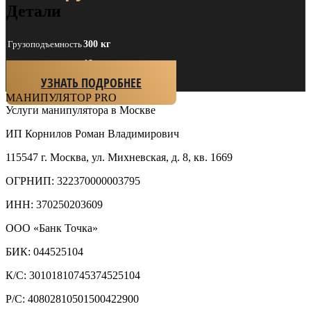
Детали
Грузоподъем­ность
300 кг
Длина стрелы
18
УЗНАТЬ ПОДРОБНЕЕ
МАНИПУЛЯТОР
PRO
Услуги манипулятора в Москве
ИП Корнилов Роман Владимирович
115547 г. Москва, ул. Михневская, д. 8, кв. 1669
ОГРНИП: 322370000003795
ИНН: 370250203609
ООО «Банк Точка»
БИК: 044525104
К/С: 30101810745374525104
Р/С: 40802810501500422900