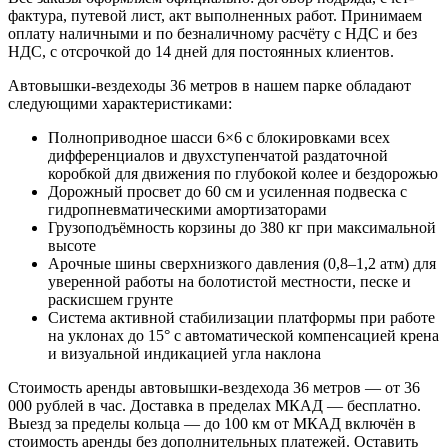
фактура, путевой лист, акт выполненных работ. Принимаем
оплату наличными и по безналичному расчёту с НДС и без
НДС, с отсрочкой до 14 дней для постоянных клиентов.
Автовышки-вездеходы 36 метров в нашем парке обладают
следующими характеристиками:
Полноприводное шасси 6×6 с блокировками всех
дифференциалов и двухступенчатой раздаточной
коробкой для движения по глубокой колее и бездорожью
Дорожный просвет до 60 см и усиленная подвеска с
гидропневматическими амортизаторами
Грузоподъёмность корзины до 380 кг при максимальной
высоте
Арочные шины сверхнизкого давления (0,8–1,2 атм) для
уверенной работы на болотистой местности, песке и
раскисшем грунте
Система активной стабилизации платформы при работе
на уклонах до 15° с автоматической компенсацией крена
и визуальной индикацией угла наклона
Стоимость аренды автовышки-вездехода 36 метров — от 36
000 рублей в час. Доставка в пределах МКАД — бесплатно.
Выезд за пределы кольца — до 100 км от МКАД включён в
стоимость аренды без дополнительных платежей. Оставить